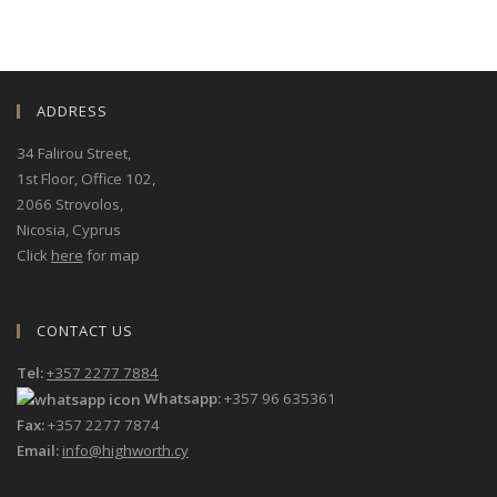
ADDRESS
34 Falirou Street
,
1st Floor, Office 102,
2066 Strovolos,
Nicosia, Cyprus
Click
here
for map
CONTACT US
Tel:
+357 2277 7884
Whatsapp:
+357 96 635361
Fax:
+357 2277 7874
Email:
info@highworth.cy