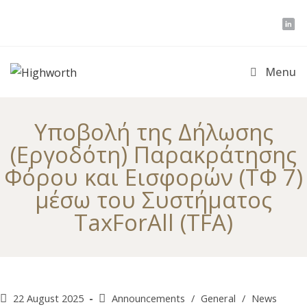
Skip
to
content
Menu
Υποβολή της Δήλωσης
(Εργοδότη) Παρακράτησης
Φόρου και Εισφορών (ΤΦ 7)
μέσω του Συστήματος
TaxForAll (TFA)
Post
Post
22 August 2025
Announcements
/
General
/
News