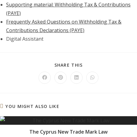
Supporting material: Withholding Tax & Contributions
(PAYE)
Frequently Asked Questions on Withholding Tax &
Contributions Declarations (PAYE)
Digital Assistant
SHARE
SHARE THIS
THIS
CONTENT
Opens
Opens
Opens
Opens
in
in
in
in
a
a
a
a
new
new
new
new
window
window
window
window
YOU MIGHT ALSO LIKE
The Cyprus New Trade Mark Law